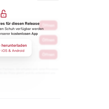
les für diesen Release
Öffnen
esen Schuh verfügbar werden
 unserer
kostenlosen App
Öffnen
 herunterladen
r iOS & Android
Öffnen
 Partnern. Wir erhalten evtl. eine Provision,
bt der Preis gleich und du unterstützt uns