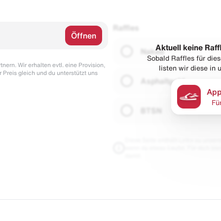
Raffles
Öffnen
Aktuell keine Raff
Naked
Sobald Raffles für di
nern. Wir erhalten evtl. eine Provision,
listen wir diese in
r Preis gleich und du unterstützt uns
Asphaltgold
App
Fü
BTSN
Diese Seite enthält Links zu unseren
wenn du etwas kaufst. Für dich blei
damit.