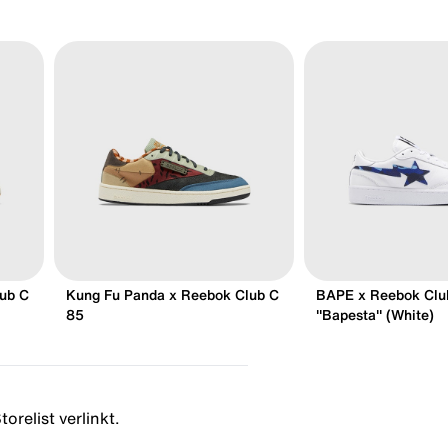
ub C
Kung Fu Panda x Reebok Club C
BAPE x Reebok Clu
85
"Bapesta" (White)
orelist verlinkt.