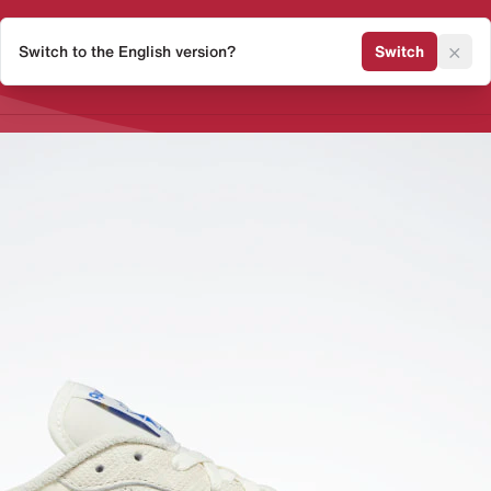
×
Switch to the English version?
Switch
Release Kalender
Sneaker 