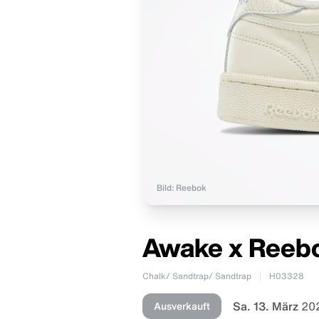
Bild: Reebok
Awake x Reebo
Chalk/ Sandtrap/ Sandtrap
H03328
Sa. 13. März
202
Ausverkauft