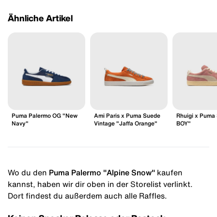
Ähnliche Artikel
Puma Palermo OG "New
Ami Paris x Puma Suede
Rhuigi x Puma
Navy"
Vintage "Jaffa Orange"
BOY"
Wo du den
Puma Palermo "Alpine Snow"
kaufen
kannst, haben wir dir oben in der Storelist verlinkt.
Dort findest du außerdem auch alle Raffles.