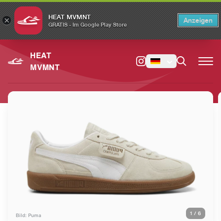
HEAT MVMNT
×
Anzeigen
×
Switch to the English version?
Switch
GRATIS - Im Google Play Store
HEAT
MVMNT
1
/
6
Bild: Puma