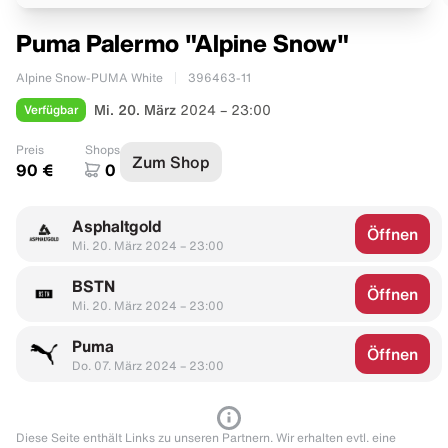
Puma Palermo "Alpine Snow"
Alpine Snow-PUMA White
396463-11
Verfügbar
Mi. 20. März
2024 – 23:00
Preis
Shops
Zum Shop
90 €
0
Asphaltgold
Öffnen
Mi. 20. März 2024 – 23:00
BSTN
Öffnen
Mi. 20. März 2024 – 23:00
Puma
Öffnen
Do. 07. März 2024 – 23:00
Diese Seite enthält Links zu unseren Partnern. Wir erhalten evtl. eine