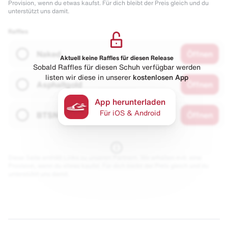
Provision, wenn du etwas kaufst. Für dich bleibt der Preis gleich und du
unterstützt uns damit.
Raffles
Naked
Öffnen
Aktuell keine Raffles für diesen Release
Sobald Raffles für diesen Schuh verfügbar werden
listen wir diese in unserer
kostenlosen App
Asphaltgold
Öffnen
App herunterladen
Für iOS & Android
BTSN
Öffnen
Diese Seite enthält Links zu unseren Partnern. Wir erhalten evtl. eine
Provision, wenn du etwas kaufst. Für dich bleibt der Preis gleich und du
unterstützt uns damit.