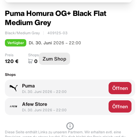
Puma Homura OG+ Black Flat
Medium Grey
Black/Medium Gray
409125-03
Verfügbar
Di. 30. Juni
2026 – 22:00
Preis
Shops
Zum Shop
120 €
0
Shops
Puma
Öffnen
Di. 30. Juni 2026 – 22:00
Afew Store
Öffnen
Di. 30. Juni 2026 – 22:00
Diese Seite enthält Links zu unseren Partnern. Wir erhalten evtl. eine
Provision, wenn du etwas kaufst. Für dich bleibt der Preis gleich und du