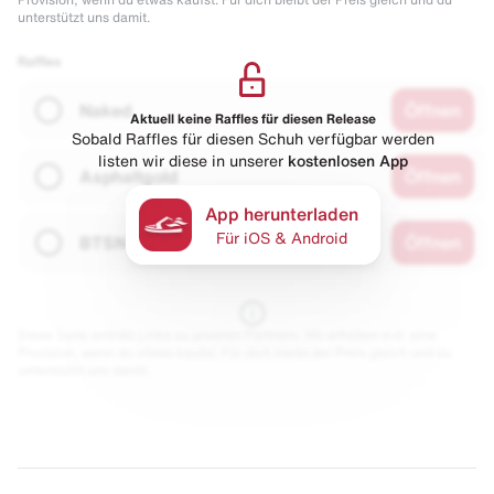
unterstützt uns damit.
Raffles
Naked
Öffnen
Aktuell keine Raffles für diesen Release
Sobald Raffles für diesen Schuh verfügbar werden
listen wir diese in unserer
kostenlosen App
Asphaltgold
Öffnen
App herunterladen
Für iOS & Android
BTSN
Öffnen
Diese Seite enthält Links zu unseren Partnern. Wir erhalten evtl. eine
Provision, wenn du etwas kaufst. Für dich bleibt der Preis gleich und du
unterstützt uns damit.