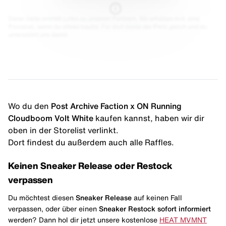
Diese Seite enthält Links zu unseren Partnern. Wir erhalten evtl. eine
Provision, wenn du etwas kaufst. Für dich bleibt der Preis gleich und du
unterstützt uns damit.
Wo du den
Post Archive Faction x ON Running
Cloudboom Volt White
kaufen kannst, haben wir dir
oben in der Storelist verlinkt.
Dort findest du außerdem auch alle Raffles.
Keinen Sneaker Release oder Restock
verpassen
Du möchtest diesen
Sneaker Release
auf keinen Fall
verpassen, oder über einen
Sneaker Restock
sofort informiert
werden? Dann hol dir jetzt unsere kostenlose
HEAT MVMNT