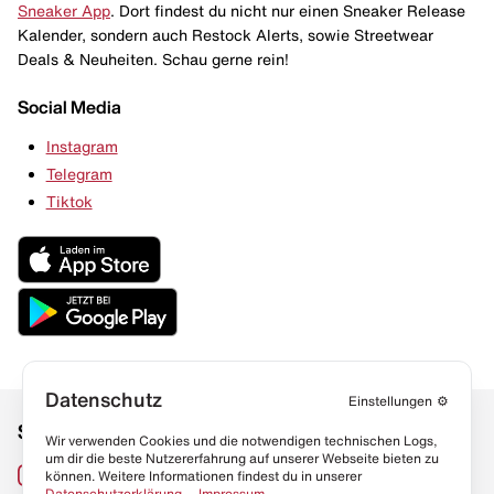
Sneaker App
. Dort findest du nicht nur einen Sneaker Release
Kalender, sondern auch Restock Alerts, sowie Streetwear
Deals & Neuheiten. Schau gerne rein!
Social Media
Instagram
Telegram
Tiktok
Datenschutz
Einstellungen
⚙️
Social Media
Links
Wir verwenden Cookies und die notwendigen technischen Logs,
um dir die beste Nutzererfahrung auf unserer Webseite bieten zu
Sneaker Lexikon
Instagram
können. Weitere Informationen findest du in unserer
Datenschutzerklärung
. –
Impressum