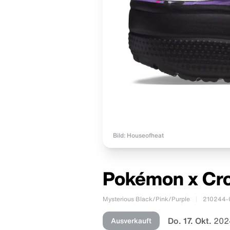
Bild: Houseofheat
Pokémon x Cro
Mysterious Black/Pink/Purple
210244-
Do. 17. Okt.
202
Ausverkauft