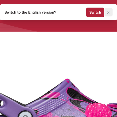
×
Switch to the English version?
Switch
Release Kalender
Sneaker 