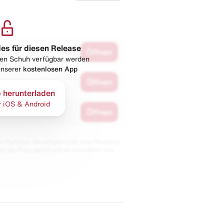
les für diesen Release
Öffnen
esen Schuh verfügbar werden
 unserer
kostenlosen App
Öffnen
 herunterladen
r iOS & Android
Öffnen
 Partnern. Wir erhalten evtl. eine Provision,
bt der Preis gleich und du unterstützt uns