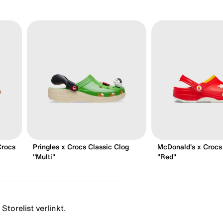
Crocs
Pringles x Crocs Classic Clog
McDonald's x Crocs
"Multi"
"Red"
Storelist verlinkt.