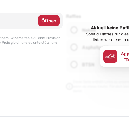
Raffles
Öffnen
Aktuell keine Raff
Naked
Sobald Raffles für di
nern. Wir erhalten evtl. eine Provision,
listen wir diese in
r Preis gleich und du unterstützt uns
Asphaltgold
App
Fü
BTSN
Diese Seite enthält Links zu unseren
wenn du etwas kaufst. Für dich blei
damit.