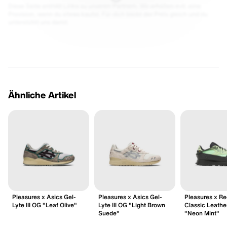
Diese Seite enthält Links zu unseren Partnern. Wir erhalten evtl. eine
Provision, wenn du etwas kaufst. Für dich bleibt der Preis gleich und du
unterstützt uns damit.
Ähnliche Artikel
Pleasures x Asics Gel-
Pleasures x Asics Gel-
Pleasures x R
Lyte III OG "Leaf Olive"
Lyte III OG "Light Brown
Classic Leather
Suede"
"Neon Mint"