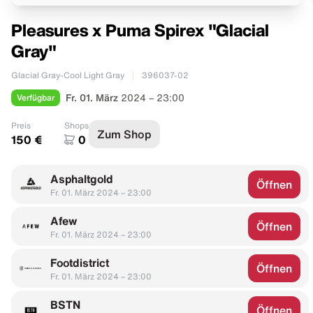
Pleasures x Puma Spirex "Glacial
Gray"
Glacial Gray-Cool Light Gray
396037-02
Verfügbar
Fr. 01. März
2024 – 23:00
Preis
Shops
Zum Shop
150 €
0
Asphaltgold
Öffnen
Fr. 01. März 2024 – 23:00
Afew
Öffnen
Fr. 01. März 2024 – 23:00
Footdistrict
Öffnen
Fr. 01. März 2024 – 23:00
BSTN
Öffnen