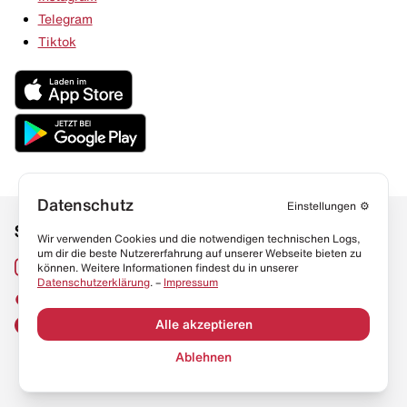
Telegram
Tiktok
Datenschutz
Einstellungen
⚙️
Social Media
Links
Wir verwenden Cookies und die notwendigen technischen Logs,
um dir die beste Nutzererfahrung auf unserer Webseite bieten zu
Sneaker Lexikon
Instagram
können. Weitere Informationen findest du in unserer
Datenschutzerklärung
. –
Impressum
Resell Guide
TikTok
FAQ
Alle akzeptieren
Facebook
Datenschutz
Ablehnen
Impressum