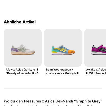
Ähnliche Artikel
Afew x Asics Gel-Lyte III
Sean Wotherspoon x
Awake x Asics
"Beauty of Imperfection"
atmos x Asics Gel-Lyte III
III OG "Suede 
Wo du den
Pleasures x Asics Gel-Nandi "Graphite Grey"