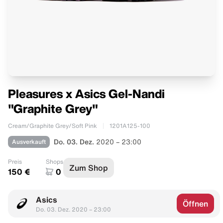
Pleasures x Asics Gel-Nandi
"Graphite Grey"
Cream/Graphite Grey/Soft Pink
1201A125-100
Ausverkauft
Do. 03. Dez.
2020 – 23:00
Preis
Shops
Zum Shop
150 €
0
Asics
Öffnen
Do. 03. Dez. 2020 – 23:00