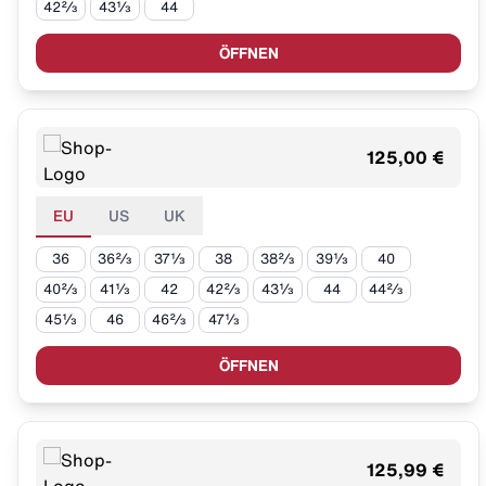
42⅔
43⅓
44
ÖFFNEN
125,00 €
EU
US
UK
36
36⅔
37⅓
38
38⅔
39⅓
40
40⅔
41⅓
42
42⅔
43⅓
44
44⅔
45⅓
46
46⅔
47⅓
ÖFFNEN
125,99 €