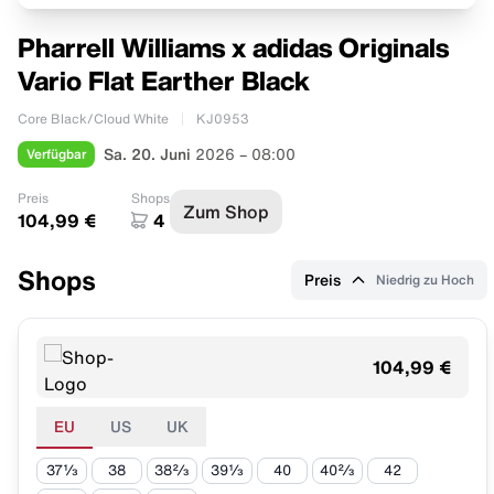
Pharrell Williams x adidas Originals
Vario Flat Earther Black
Core Black/Cloud White
KJ0953
Verfügbar
Sa. 20. Juni
2026 – 08:00
Preis
Shops
Zum Shop
104,99 €
4
Shops
Preis
Niedrig zu Hoch
104,99 €
EU
US
UK
37⅓
38
38⅔
39⅓
40
40⅔
42