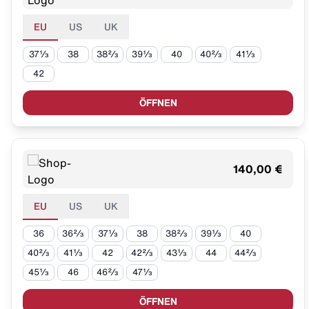
EU
US
UK
37⅓
38
38⅔
39⅓
40
40⅔
41⅓
42
ÖFFNEN
140,00 €
EU
US
UK
36
36⅔
37⅓
38
38⅔
39⅓
40
40⅔
41⅓
42
42⅔
43⅓
44
44⅔
45⅓
46
46⅔
47⅓
ÖFFNEN