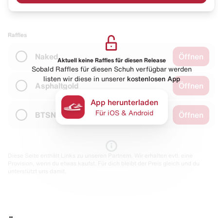
Raffles
Naked
Öffnen
Aktuell keine Raffles für diesen Release
Sobald Raffles für diesen Schuh verfügbar werden
listen wir diese in unserer
kostenlosen App
Asphaltgold
Öffnen
App herunterladen
Für iOS & Android
BTSN
Öffnen
Diese Seite enthält Links zu unseren Partnern. Wir erhalten evtl. eine
Provision, wenn du etwas kaufst. Für dich bleibt der Preis gleich und du
unterstützt uns damit.