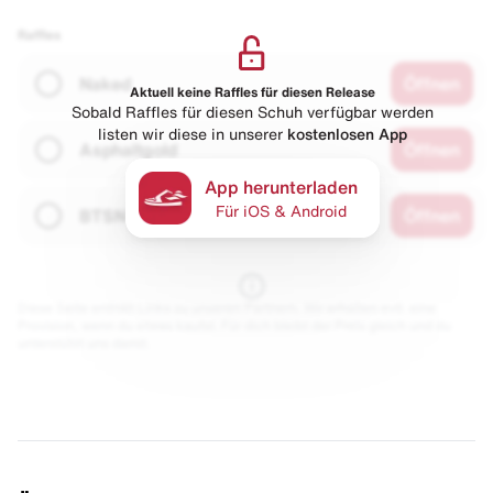
Raffles
Naked
Öffnen
Aktuell keine Raffles für diesen Release
Sobald Raffles für diesen Schuh verfügbar werden
listen wir diese in unserer
kostenlosen App
Asphaltgold
Öffnen
App herunterladen
Für iOS & Android
BTSN
Öffnen
Diese Seite enthält Links zu unseren Partnern. Wir erhalten evtl. eine
Provision, wenn du etwas kaufst. Für dich bleibt der Preis gleich und du
unterstützt uns damit.