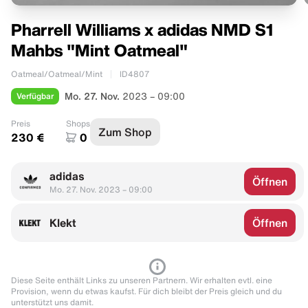
Pharrell Williams x adidas NMD S1
Mahbs "Mint Oatmeal"
Oatmeal/Oatmeal/Mint
ID4807
Verfügbar
Mo. 27. Nov.
2023 – 09:00
Preis
Shops
Zum Shop
230 €
0
adidas
Öffnen
Mo. 27. Nov. 2023 – 09:00
Klekt
Öffnen
Diese Seite enthält Links zu unseren Partnern. Wir erhalten evtl. eine
Provision, wenn du etwas kaufst. Für dich bleibt der Preis gleich und du
unterstützt uns damit.