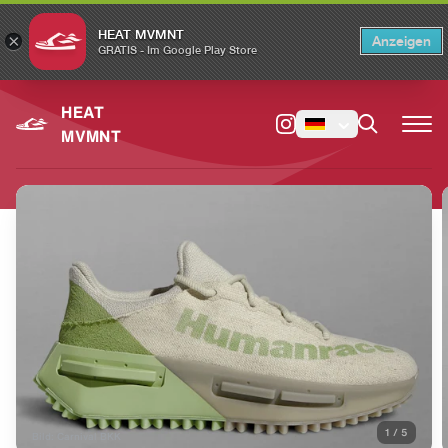
HEAT MVMNT
×
Anzeigen
×
Switch to the English version?
Switch
GRATIS - Im Google Play Store
HEAT
MVMNT
1
/
5
Bild: Carnival BKK