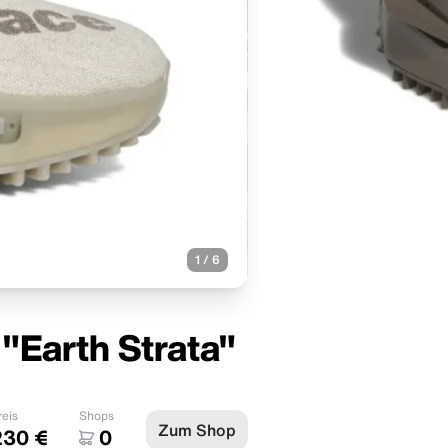
1
/
6
"Earth Strata"
reis
Shops
Zum Shop
230 €
0