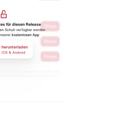
les für diesen Release
Öffnen
esen Schuh verfügbar werden
 unserer
kostenlosen App
Öffnen
 herunterladen
r iOS & Android
Öffnen
 Partnern. Wir erhalten evtl. eine Provision,
bt der Preis gleich und du unterstützt uns