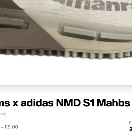
ams x adidas NMD S1 Mahbs 
7413
P
 – 09:00