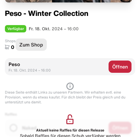
Peso - Winter Collection
Verfügbar
Fr. 18. Okt.
2024 – 16:00
Shops
Zum Shop
0
Peso
Öffnen
Fr. 18. Okt. 2024 – 16:00
Diese Seite enthält Links zu unseren Partnern. Wir erhalten evtl. eine
Provision, wenn du etwas kaufst. Für dich bleibt der Preis gleich und du
unterstützt uns damit.
Raffles
Naked
Öffnen
Aktuell keine Raffles für diesen Release
Sobald Raffles für diesen Schuh verfügbar werden