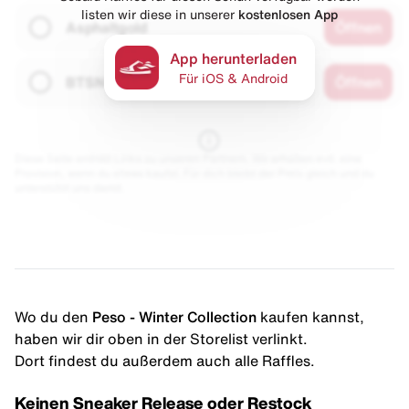
listen wir diese in unserer
kostenlosen App
Asphaltgold
Öffnen
App herunterladen
Für iOS & Android
BTSN
Öffnen
Diese Seite enthält Links zu unseren Partnern. Wir erhalten evtl. eine
Provision, wenn du etwas kaufst. Für dich bleibt der Preis gleich und du
unterstützt uns damit.
Wo du den
Peso - Winter Collection
kaufen kannst,
haben wir dir oben in der Storelist verlinkt.
Dort findest du außerdem auch alle Raffles.
Keinen Sneaker Release oder Restock