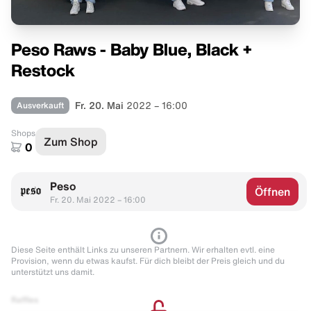
Peso Raws - Baby Blue, Black +
Restock
Ausverkauft
Fr. 20. Mai
2022 – 16:00
Shops
Zum Shop
0
Peso
Öffnen
Fr. 20. Mai 2022 – 16:00
Diese Seite enthält Links zu unseren Partnern. Wir erhalten evtl. eine
Provision, wenn du etwas kaufst. Für dich bleibt der Preis gleich und du
unterstützt uns damit.
Raffles