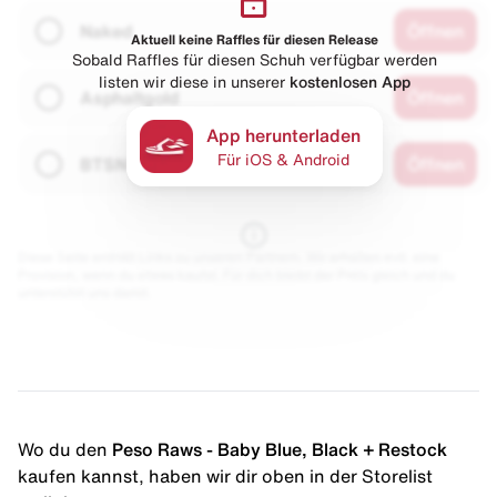
Naked
Öffnen
Aktuell keine Raffles für diesen Release
Sobald Raffles für diesen Schuh verfügbar werden
listen wir diese in unserer
kostenlosen App
Asphaltgold
Öffnen
App herunterladen
Für iOS & Android
BTSN
Öffnen
Diese Seite enthält Links zu unseren Partnern. Wir erhalten evtl. eine
Provision, wenn du etwas kaufst. Für dich bleibt der Preis gleich und du
unterstützt uns damit.
Wo du den
Peso Raws - Baby Blue, Black + Restock
kaufen kannst, haben wir dir oben in der Storelist