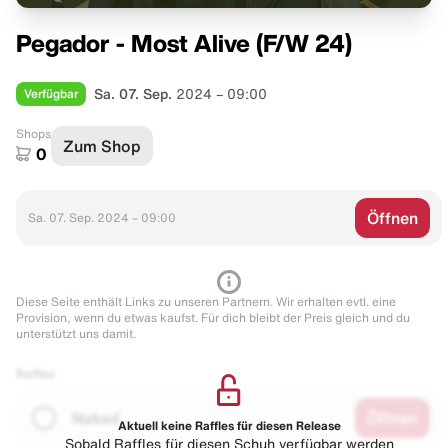
Pegador - Most Alive (F/W ´24)
Verfügbar
Sa. 07. Sep.
2024 – 09:00
Shops
Zum Shop
0
Öffnen
Sa. 07. Sep. 2024 – 09:00
Diese Seite enthält Links zu unseren Partnern. Wir erhalten evtl. eine
Provision, wenn du etwas kaufst. Für dich bleibt der Preis gleich und du
unterstützt uns damit.
Raffles
Naked
Öffnen
Aktuell keine Raffles für diesen Release
Sobald Raffles für diesen Schuh verfügbar werden