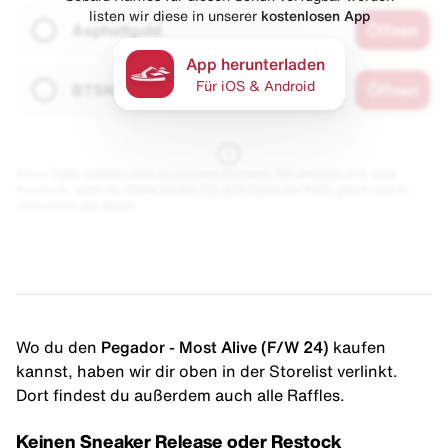
listen wir diese in unserer
kostenlosen App
Asphaltgold
Öffnen
App herunterladen
Für iOS & Android
BTSN
Öffnen
Diese Seite enthält Links zu unseren Partnern. Wir erhalten evtl. eine
Provision, wenn du etwas kaufst. Für dich bleibt der Preis gleich und du
unterstützt uns damit.
Wo du den
Pegador - Most Alive (F/W ´24)
kaufen
kannst, haben wir dir oben in der Storelist verlinkt.
Dort findest du außerdem auch alle Raffles.
Keinen Sneaker Release oder Restock