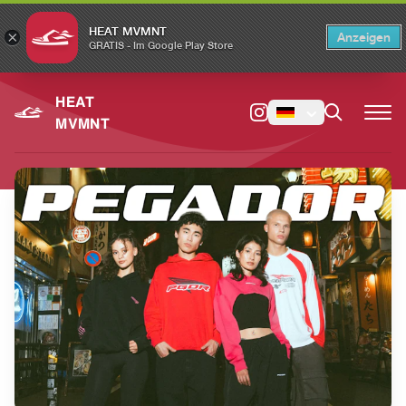
HEAT MVMNT
×
Anzeigen
×
Switch to the English version?
Switch
GRATIS - Im Google Play Store
HEAT
MVMNT