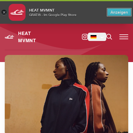
HEAT MVMNT
×
Anzeigen
×
Switch to the English version?
Switch
GRATIS - Im Google Play Store
HEAT
MVMNT