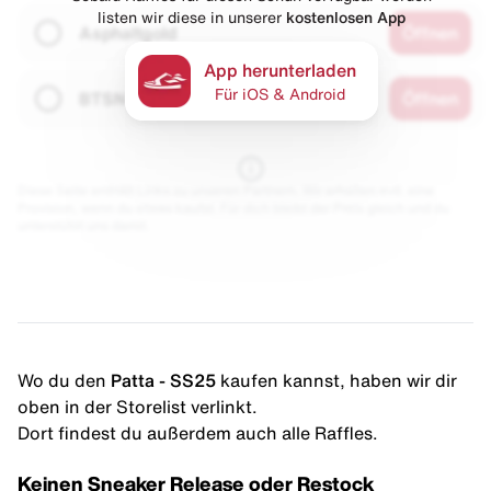
listen wir diese in unserer
kostenlosen App
Asphaltgold
Öffnen
App herunterladen
Für iOS & Android
BTSN
Öffnen
Diese Seite enthält Links zu unseren Partnern. Wir erhalten evtl. eine
Provision, wenn du etwas kaufst. Für dich bleibt der Preis gleich und du
unterstützt uns damit.
Wo du den
Patta - SS25
kaufen kannst, haben wir dir
oben in der Storelist verlinkt.
Dort findest du außerdem auch alle Raffles.
Keinen Sneaker Release oder Restock