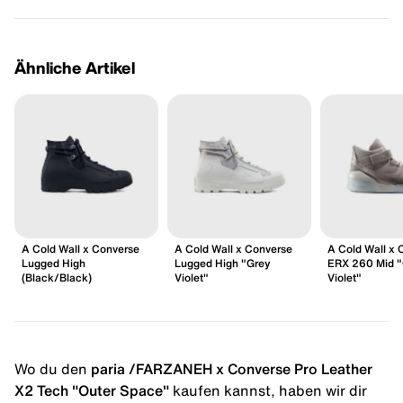
Ähnliche Artikel
A Cold Wall x Converse
A Cold Wall x Converse
A Cold Wall x 
Lugged High
Lugged High "Grey
ERX 260 Mid 
(Black/Black)
Violet"
Violet"
Wo du den
paria /FARZANEH x Converse Pro Leather
X2 Tech "Outer Space"
kaufen kannst, haben wir dir