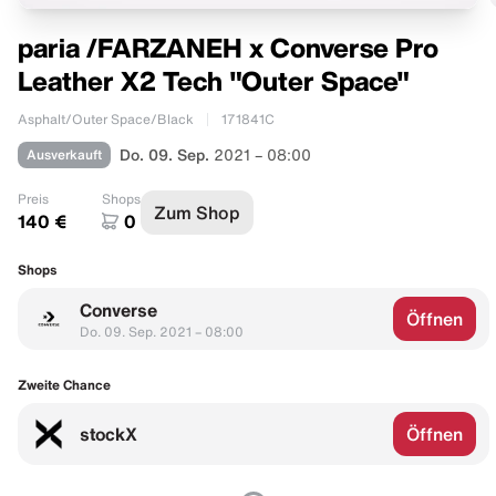
paria /FARZANEH x Converse Pro
Leather X2 Tech "Outer Space"
Asphalt/Outer Space/Black
171841C
Ausverkauft
Do. 09. Sep.
2021 – 08:00
Preis
Shops
Zum Shop
140 €
0
Shops
Converse
Öffnen
Do. 09. Sep. 2021 – 08:00
Zweite Chance
stockX
Öffnen