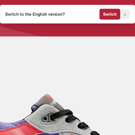
×
Switch to the English version?
Switch
Release Kalender
Sneaker 