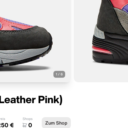
1
/
6
Leather Pink)
reis
Shops
Zum Shop
250 €
0