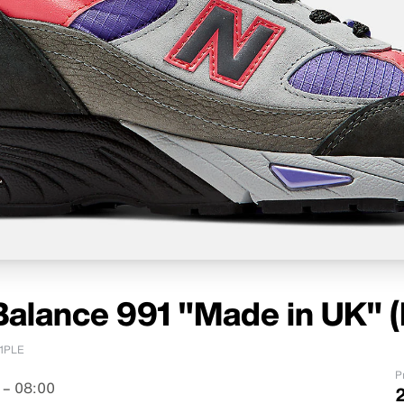
alance 991 "Made in UK" (
1PLE
P
 – 08:00