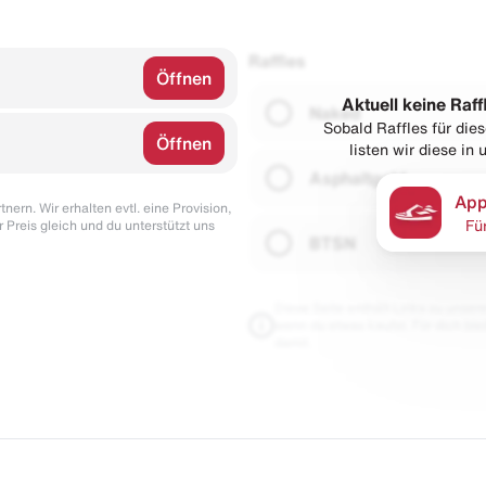
Raffles
Öffnen
Aktuell keine Raff
Naked
Sobald Raffles für di
Öffnen
listen wir diese in
Asphaltgold
App
nern. Wir erhalten evtl. eine Provision,
r Preis gleich und du unterstützt uns
Fü
BTSN
Diese Seite enthält Links zu unseren
wenn du etwas kaufst. Für dich blei
damit.