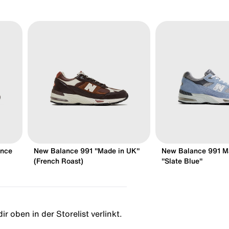
ance
New Balance 991 "Made in UK"
New Balance 991 M
(French Roast)
"Slate Blue"
r oben in der Storelist verlinkt.