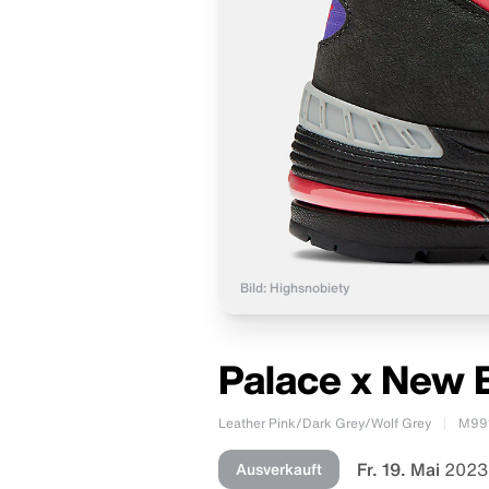
Bild: Highsnobiety
Palace x New B
Leather Pink/Dark Grey/Wolf Grey
M99
Fr. 19. Mai
2023
Ausverkauft