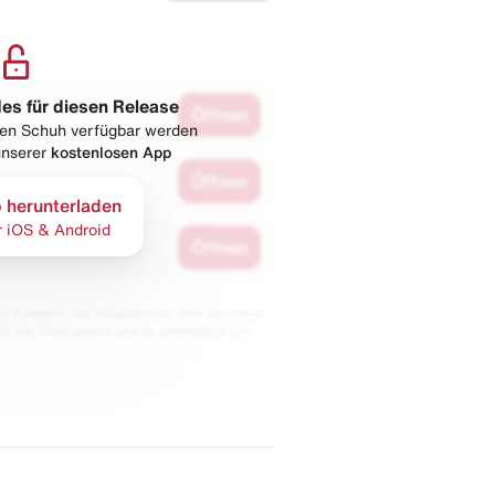
les für diesen Release
Öffnen
esen Schuh verfügbar werden
 unserer
kostenlosen App
Öffnen
 herunterladen
r iOS & Android
Öffnen
 Partnern. Wir erhalten evtl. eine Provision,
bt der Preis gleich und du unterstützt uns