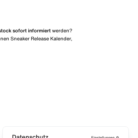
stock
sofort informiert
werden?
 einen Sneaker Release Kalender,
Datenschutz
Einstellungen
⚙️