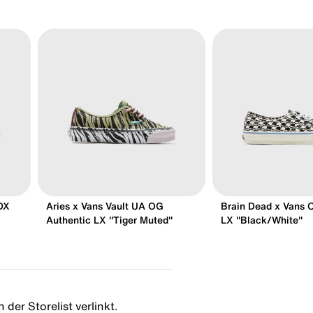
DX
Aries x Vans Vault UA OG
Brain Dead x Vans 
Authentic LX "Tiger Muted"
LX "Black/White"
 der Storelist verlinkt.