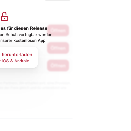
les für diesen Release
Öffnen
esen Schuh verfügbar werden
 unserer
kostenlosen App
Öffnen
 herunterladen
r iOS & Android
Öffnen
 Partnern. Wir erhalten evtl. eine Provision,
bt der Preis gleich und du unterstützt uns