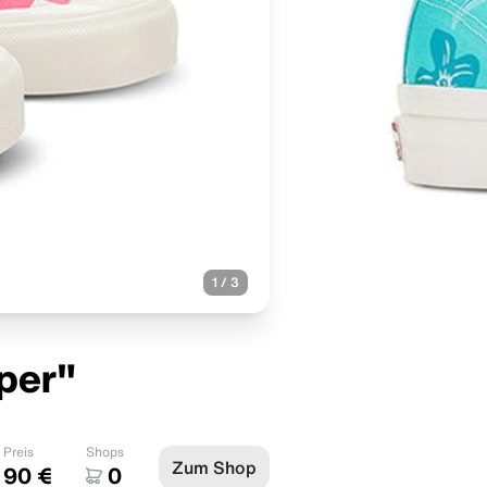
1
/
3
per"
Preis
Shops
Zum Shop
90 €
0