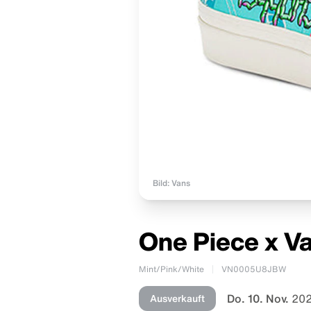
Bild: Vans
One Piece x V
Mint/Pink/White
VN0005U8JBW
Do. 10. Nov.
202
Ausverkauft