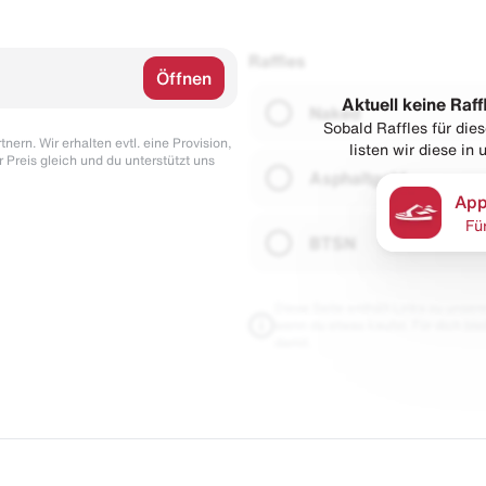
Raffles
Öffnen
Aktuell keine Raff
Naked
Sobald Raffles für di
nern. Wir erhalten evtl. eine Provision,
listen wir diese in
r Preis gleich und du unterstützt uns
Asphaltgold
App
Fü
BTSN
Diese Seite enthält Links zu unseren
wenn du etwas kaufst. Für dich blei
damit.