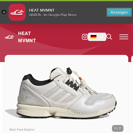
HEAT MVMNT
×
Anzeigen
×
Switch to the English version?
Switch
GRATIS - Im Google Play Store
HEAT
MVMNT
1
/
7
Bild: Foot District