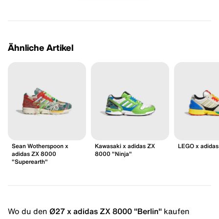
Ähnliche Artikel
Sean Wotherspoon x
Kawasaki x adidas ZX
LEGO x adida
adidas ZX 8000
8000 "Ninja"
"Superearth"
Wo du den
Ø27 x adidas ZX 8000 "Berlin"
kaufen