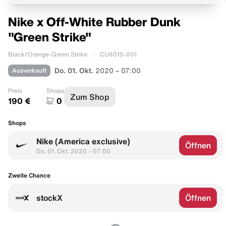
Nike x Off-White Rubber Dunk
"Green Strike"
Black/Orange-Green Strike
CU6015-001
Ausverkauft
Do. 01. Okt.
2020 – 07:00
Preis
Shops
Zum Shop
190 €
0
Shops
Nike (America exclusive)
Öffnen
Do. 01. Okt. 2020 – 07:00
Zweite Chance
stockX
Öffnen