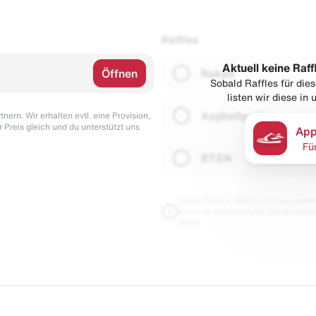
Raffles
Aktuell keine Raff
Öffnen
Naked
Sobald Raffles für di
listen wir diese in
Asphaltgold
nern. Wir erhalten evtl. eine Provision,
r Preis gleich und du unterstützt uns
App
Fü
BTSN
Diese Seite enthält Links zu unseren
wenn du etwas kaufst. Für dich blei
damit.