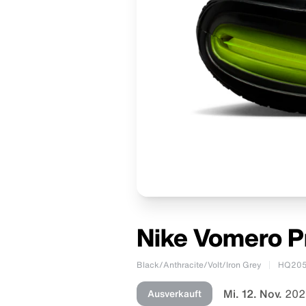
Nike Vomero P
Black/Anthracite/Volt/Iron Grey
HQ205
Mi. 12. Nov.
202
Ausverkauft