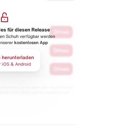
les für diesen Release
Öffnen
esen Schuh verfügbar werden
 unserer
kostenlosen App
Öffnen
 herunterladen
r iOS & Android
Öffnen
 Partnern. Wir erhalten evtl. eine Provision,
bt der Preis gleich und du unterstützt uns