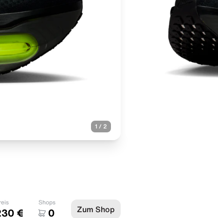
1
/
2
reis
Shops
Zum Shop
230 €
0