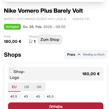
Nike Vomero Plus Barely Volt
BARELY VOLT/INDIGO BURST-HOT LAVA-B
IQ0605-701
Verfügbar
Do. 26. Feb.
2026 – 08:00
Preis
Shops
Zum Shop
180,00 €
1
Shops
Preis
Niedrig zu Hoch
180,00 €
EU
US
UK
40,5
43
45
45,5
ÖFFNEN