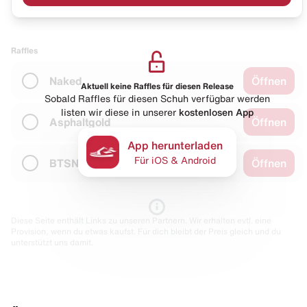
Raffles
Naked
Öffnen
Aktuell keine Raffles für diesen Release
Sobald Raffles für diesen Schuh verfügbar werden
listen wir diese in unserer
kostenlosen App
Asphaltgold
Öffnen
App herunterladen
Für iOS & Android
BTSN
Öffnen
Diese Seite enthält Links zu unseren Partnern. Wir erhalten evtl. eine
Provision, wenn du etwas kaufst. Für dich bleibt der Preis gleich und du
unterstützt uns damit.