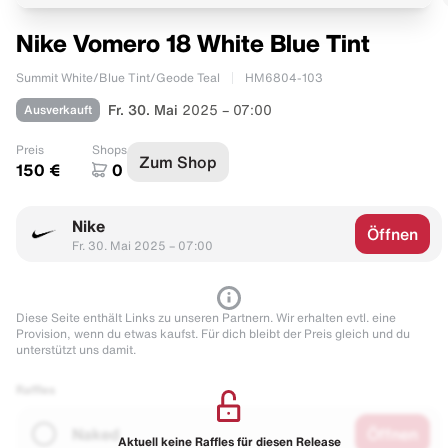
Nike Vomero 18 White Blue Tint
Summit White/Blue Tint/Geode Teal
HM6804-103
Ausverkauft
Fr. 30. Mai
2025 – 07:00
Preis
Shops
Zum Shop
150 €
0
Nike
Öffnen
Fr. 30. Mai 2025 – 07:00
Diese Seite enthält Links zu unseren Partnern. Wir erhalten evtl. eine
Provision, wenn du etwas kaufst. Für dich bleibt der Preis gleich und du
unterstützt uns damit.
Raffles
Naked
Öffnen
Aktuell keine Raffles für diesen Release