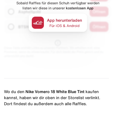
Sobald Raffles für diesen Schuh verfügbar werden
listen wir diese in unserer
kostenlosen App
Asphaltgold
Öffnen
App herunterladen
Für iOS & Android
BTSN
Öffnen
Diese Seite enthält Links zu unseren Partnern. Wir erhalten evtl. eine
Provision, wenn du etwas kaufst. Für dich bleibt der Preis gleich und du
unterstützt uns damit.
Wo du den
Nike Vomero 18 White Blue Tint
kaufen
kannst, haben wir dir oben in der Storelist verlinkt.
Dort findest du außerdem auch alle Raffles.