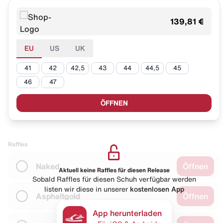
139,81 €
EU
US
UK
41
42
42,5
43
44
44,5
45
46
47
ÖFFNEN
Raffles
Naked
Öffnen
Aktuell keine Raffles für diesen Release
Sobald Raffles für diesen Schuh verfügbar werden
listen wir diese in unserer
kostenlosen App
Asphaltgold
Öffnen
App herunterladen