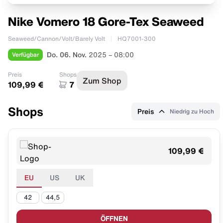
Nike Vomero 18 Gore-Tex Seaweed
Seaweed/Cannon/Volt/Barely Volt
HQ7001-300
Verfügbar
Do. 06. Nov.
2025 – 08:00
Preis
Shops
Zum Shop
109,99 €
7
Shops
Preis
Niedrig zu Hoch
109,99 €
EU
US
UK
42
44,5
ÖFFNEN