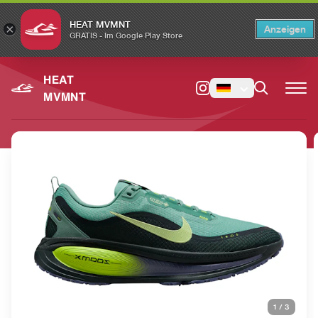
HEAT MVMNT
×
Anzeigen
×
Switch to the English version?
Switch
GRATIS - Im Google Play Store
HEAT
MVMNT
1
/
3