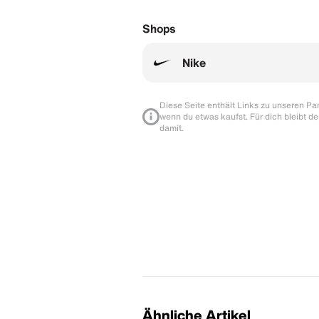
Shops
Nike
Diese Seite enthält Links zu unseren Part
wenn du etwas kaufst. Für dich bleibt de
damit.
Ähnliche Artikel