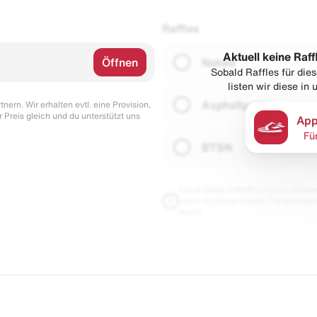
Raffles
Aktuell keine Raff
Öffnen
Naked
Sobald Raffles für di
listen wir diese in
Asphaltgold
nern. Wir erhalten evtl. eine Provision,
r Preis gleich und du unterstützt uns
App
Fü
BTSN
Diese Seite enthält Links zu unseren
wenn du etwas kaufst. Für dich blei
damit.