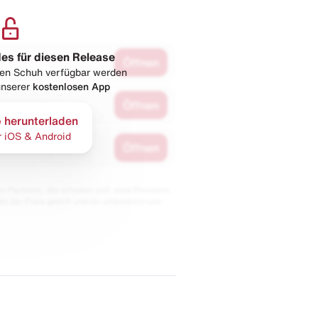
les für diesen Release
Öffnen
esen Schuh verfügbar werden
 unserer
kostenlosen App
Öffnen
 herunterladen
r iOS & Android
Öffnen
 Partnern. Wir erhalten evtl. eine Provision,
bt der Preis gleich und du unterstützt uns