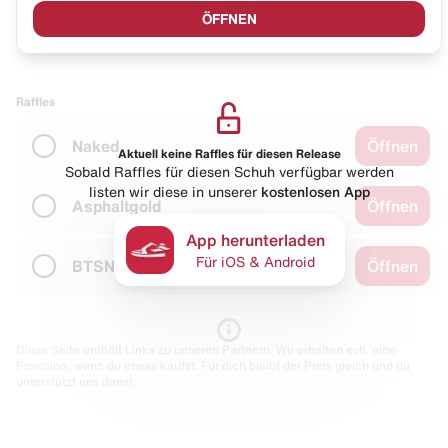
ÖFFNEN
Raffles
Naked
Öffnen
Aktuell keine Raffles für diesen Release
Sobald Raffles für diesen Schuh verfügbar werden
listen wir diese in unserer
kostenlosen App
Asphaltgold
Öffnen
App herunterladen
Für iOS & Android
BTSN
Öffnen
Diese Seite enthält Links zu unseren Partnern. Wir erhalten evtl. eine
Provision, wenn du etwas kaufst. Für dich bleibt der Preis gleich und du
unterstützt uns damit.