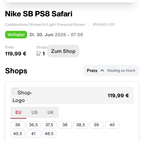
Nike SB PS8 Safari
Cobblestone/Monarch/Light Orewood Brown
IR0460-001
Verfügbar
Di. 30. Juni
2026 – 07:00
Preis
Shops
Zum Shop
119,99 €
1
Shops
Preis
Niedrig zu Hoch
119,99 €
EU
US
UK
36
36,5
37,5
38
38,5
39
40
40,5
41
48,5