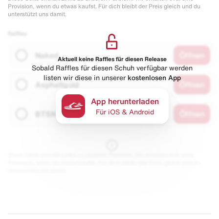
Provision, wenn du etwas kaufst. Für dich bleibt der Preis gleich und du
unterstützt uns damit.
Raffles
Naked
Öffnen
Aktuell keine Raffles für diesen Release
Sobald Raffles für diesen Schuh verfügbar werden
listen wir diese in unserer
kostenlosen App
Asphaltgold
Öffnen
App herunterladen
Für iOS & Android
BTSN
Öffnen
Diese Seite enthält Links zu unseren Partnern. Wir erhalten evtl. eine
Provision, wenn du etwas kaufst. Für dich bleibt der Preis gleich und du
unterstützt uns damit.