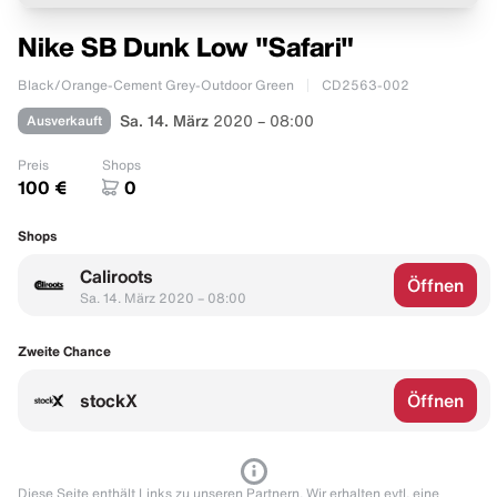
Nike SB Dunk Low "Safari"
Black/Orange-Cement Grey-Outdoor Green
CD2563-002
Ausverkauft
Sa. 14. März
2020 – 08:00
Preis
Shops
100 €
0
Shops
Caliroots
Öffnen
Sa. 14. März 2020 – 08:00
Zweite Chance
stockX
Öffnen
Diese Seite enthält Links zu unseren Partnern. Wir erhalten evtl. eine