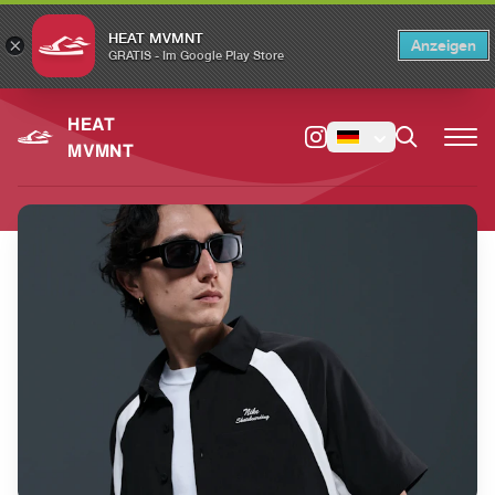
HEAT MVMNT
×
Anzeigen
×
Switch to the English version?
Switch
GRATIS - Im Google Play Store
HEAT
MVMNT