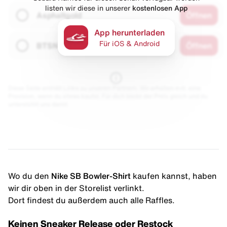
listen wir diese in unserer
kostenlosen App
Asphaltgold
Öffnen
App herunterladen
Für iOS & Android
BTSN
Öffnen
Diese Seite enthält Links zu unseren Partnern. Wir erhalten evtl. eine
Provision, wenn du etwas kaufst. Für dich bleibt der Preis gleich und du
unterstützt uns damit.
Wo du den
Nike SB Bowler-Shirt
kaufen kannst, haben
wir dir oben in der Storelist verlinkt.
Dort findest du außerdem auch alle Raffles.
Keinen Sneaker Release oder Restock