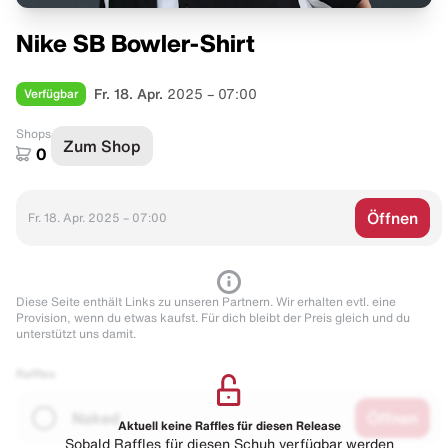
Nike SB Bowler-Shirt
Verfügbar
Fr. 18. Apr.
2025 – 07:00
Shops
Zum Shop
0
Öffnen
Fr. 18. Apr. 2025 – 07:00
Diese Seite enthält Links zu unseren Partnern. Wir erhalten evtl. eine
Provision, wenn du etwas kaufst. Für dich bleibt der Preis gleich und du
unterstützt uns damit.
Raffles
Naked
Öffnen
Aktuell keine Raffles für diesen Release
Sobald Raffles für diesen Schuh verfügbar werden