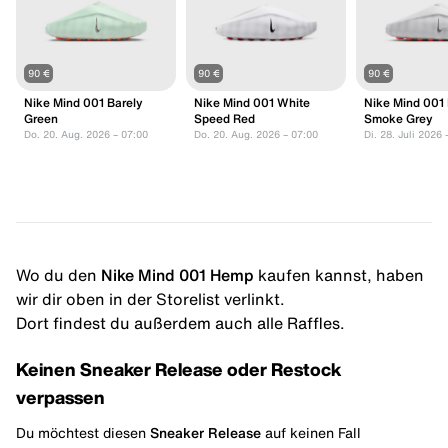
90 €
90 €
90 €
Nike Mind 001 Barely
Nike Mind 001 White
Nike Mind 001 
Green
Speed Red
Smoke Grey
Do. 20. Aug. 2026 – 07:00
Do. 20. Aug. 2026 – 07:00
Di. 28. Juli 2026 
Wo du den
Nike Mind 001 Hemp
kaufen kannst, haben
wir dir oben in der Storelist verlinkt.
Dort findest du außerdem auch alle Raffles.
Keinen Sneaker Release oder Restock
verpassen
Du möchtest diesen
Sneaker Release
auf keinen Fall