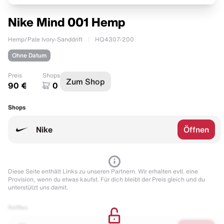
Nike Mind 001 Hemp
Hemp/Pale Ivory-Sanddrift
HQ4307-200
Ohne Datum
Preis
Shops
Zum Shop
90 €
0
Shops
Nike
Öffnen
Diese Seite enthält Links zu unseren Partnern. Wir erhalten evtl. eine
Provision, wenn du etwas kaufst. Für dich bleibt der Preis gleich und du
unterstützt uns damit.
Raffles