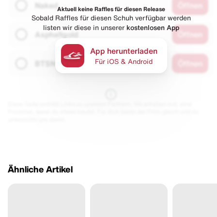
Naked
Öffnen
Aktuell keine Raffles für diesen Release
Sobald Raffles für diesen Schuh verfügbar werden
listen wir diese in unserer
kostenlosen App
Asphaltgold
Öffnen
App herunterladen
Für iOS & Android
BTSN
Öffnen
Diese Seite enthält Links zu unseren Partnern. Wir erhalten evtl. eine
Provision, wenn du etwas kaufst. Für dich bleibt der Preis gleich und du
unterstützt uns damit.
Ähnliche Artikel