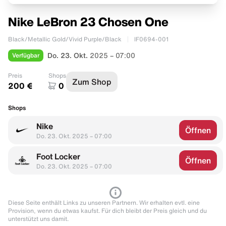
Nike LeBron 23 Chosen One
Black/Metallic Gold/Vivid Purple/Black
IF0694-001
Verfügbar
Do. 23. Okt.
2025 – 07:00
Preis
Shops
Zum Shop
200 €
0
Shops
Nike
Öffnen
Do. 23. Okt. 2025 – 07:00
Foot Locker
Öffnen
Do. 23. Okt. 2025 – 07:00
Diese Seite enthält Links zu unseren Partnern. Wir erhalten evtl. eine
Provision, wenn du etwas kaufst. Für dich bleibt der Preis gleich und du
unterstützt uns damit.