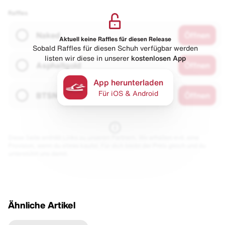
Raffles
Naked
Öffnen
Aktuell keine Raffles für diesen Release
Sobald Raffles für diesen Schuh verfügbar werden
listen wir diese in unserer
kostenlosen App
Asphaltgold
Öffnen
App herunterladen
Für iOS & Android
BTSN
Öffnen
Diese Seite enthält Links zu unseren Partnern. Wir erhalten evtl. eine
Provision, wenn du etwas kaufst. Für dich bleibt der Preis gleich und du
unterstützt uns damit.
Ähnliche Artikel