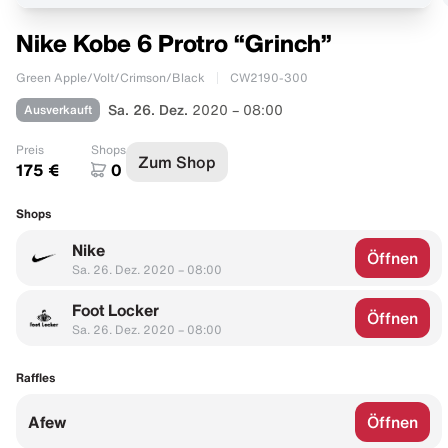
Nike Kobe 6 Protro “Grinch”
Green Apple/Volt/Crimson/Black
CW2190-300
Ausverkauft
Sa. 26. Dez.
2020 – 08:00
Preis
Shops
Zum Shop
175 €
0
Shops
Nike
Öffnen
Sa. 26. Dez. 2020 – 08:00
Foot Locker
Öffnen
Sa. 26. Dez. 2020 – 08:00
Raffles
Afew
Öffnen