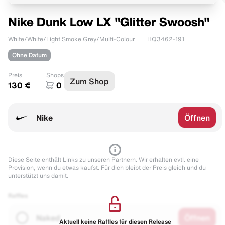
Nike Dunk Low LX "Glitter Swoosh"
White/White/Light Smoke Grey/Multi-Colour
HQ3462-191
Ohne Datum
Preis
Shops
Zum Shop
130 €
0
Nike
Öffnen
Diese Seite enthält Links zu unseren Partnern. Wir erhalten evtl. eine
Provision, wenn du etwas kaufst. Für dich bleibt der Preis gleich und du
unterstützt uns damit.
Raffles
Naked
Öffnen
Aktuell keine Raffles für diesen Release