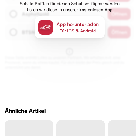
Sobald Raffles für diesen Schuh verfügbar werden
listen wir diese in unserer
kostenlosen App
Asphaltgold
Öffnen
App herunterladen
Für iOS & Android
BTSN
Öffnen
Diese Seite enthält Links zu unseren Partnern. Wir erhalten evtl. eine
Provision, wenn du etwas kaufst. Für dich bleibt der Preis gleich und du
unterstützt uns damit.
Ähnliche Artikel