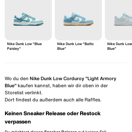
Nike Dunk Low "Blue
Nike Dunk Low "Baltic
Nike Dunk Low
Paisley"
Blue"
Blue"
Wo du den
Nike Dunk Low Corduroy "Light Armory
Blue"
kaufen kannst, haben wir dir oben in der
Storelist verlinkt.
Dort findest du außerdem auch alle Raffles.
Keinen Sneaker Release oder Restock
verpassen
Du möchtest diesen
Sneaker Release
auf keinen Fall