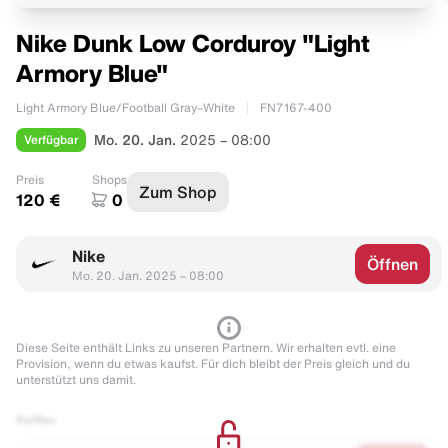
Nike Dunk Low Corduroy "Light
Armory Blue"
Light Armory Blue/Football Gray–White
FN7167-400
Verfügbar
Mo. 20. Jan.
2025 – 08:00
Preis
Shops
Zum Shop
120 €
0
Nike
Öffnen
Mo. 20. Jan. 2025 – 08:00
Diese Seite enthält Links zu unseren Partnern. Wir erhalten evtl. eine
Provision, wenn du etwas kaufst. Für dich bleibt der Preis gleich und du
unterstützt uns damit.
Raffles