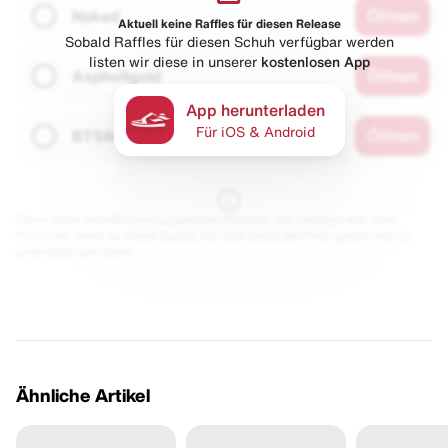
Naked
Öffnen
Aktuell keine Raffles für diesen Release
Sobald Raffles für diesen Schuh verfügbar werden
listen wir diese in unserer
kostenlosen App
Asphaltgold
Öffnen
App herunterladen
Für iOS & Android
BTSN
Öffnen
Diese Seite enthält Links zu unseren Partnern. Wir erhalten evtl. eine
Provision, wenn du etwas kaufst. Für dich bleibt der Preis gleich und du
unterstützt uns damit.
Ähnliche Artikel