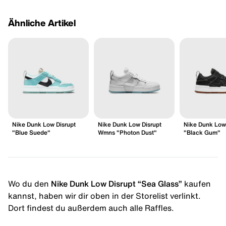
Ähnliche Artikel
Nike Dunk Low Disrupt
Nike Dunk Low Disrupt
Nike Dunk Low 
"Blue Suede"
Wmns "Photon Dust"
"Black Gum"
Wo du den
Nike Dunk Low Disrupt “Sea Glass”
kaufen
kannst, haben wir dir oben in der Storelist verlinkt.
Dort findest du außerdem auch alle Raffles.