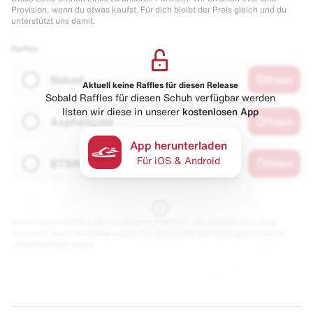
Provision, wenn du etwas kaufst. Für dich bleibt der Preis gleich und du
unterstützt uns damit.
Raffles
Naked
Öffnen
Aktuell keine Raffles für diesen Release
Sobald Raffles für diesen Schuh verfügbar werden
listen wir diese in unserer
kostenlosen App
Asphaltgold
Öffnen
App herunterladen
Für iOS & Android
BTSN
Öffnen
Diese Seite enthält Links zu unseren Partnern. Wir erhalten evtl. eine
Provision, wenn du etwas kaufst. Für dich bleibt der Preis gleich und du
unterstützt uns damit.