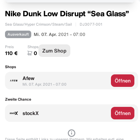
Nike Dunk Low Disrupt “Sea Glass”
Sea Glass/Hyper Crimson/Steam/Sail
DJ3077-001
Ausverkauft
Mi. 07. Apr.
2021 – 07:00
Preis
Shops
Zum Shop
110 €
0
Shops
Afew
Öffnen
Mi. 07. Apr. 2021 – 07:00
Zweite Chance
stockX
Öffnen
Diese Seite enthält Links zu unseren Partnern. Wir erhalten evtl. eine