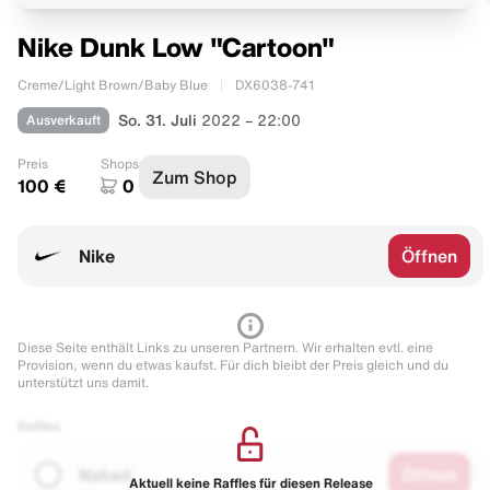
Nike Dunk Low "Cartoon"
Creme/Light Brown/Baby Blue
DX6038-741
Ausverkauft
So. 31. Juli
2022 – 22:00
Preis
Shops
Zum Shop
100 €
0
Nike
Öffnen
Diese Seite enthält Links zu unseren Partnern. Wir erhalten evtl. eine
Provision, wenn du etwas kaufst. Für dich bleibt der Preis gleich und du
unterstützt uns damit.
Raffles
Naked
Öffnen
Aktuell keine Raffles für diesen Release