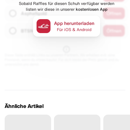
Sobald Raffles für diesen Schuh verfügbar werden
listen wir diese in unserer
kostenlosen App
Asphaltgold
Öffnen
App herunterladen
Für iOS & Android
BTSN
Öffnen
Diese Seite enthält Links zu unseren Partnern. Wir erhalten evtl. eine
Provision, wenn du etwas kaufst. Für dich bleibt der Preis gleich und du
unterstützt uns damit.
Ähnliche Artikel