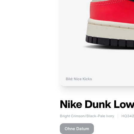
Bild: Nice Kicks
Nike Dunk Low
Bright Crimson/Black-Pale Ivory
HQ342
Ohne Datum