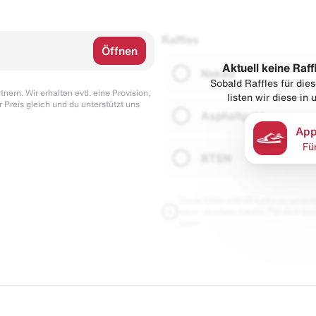
Raffles
Öffnen
Aktuell keine Raff
Naked
Sobald Raffles für di
nern. Wir erhalten evtl. eine Provision,
listen wir diese in
r Preis gleich und du unterstützt uns
Asphaltgold
App
Fü
BTSN
Diese Seite enthält Links zu unseren
wenn du etwas kaufst. Für dich blei
damit.