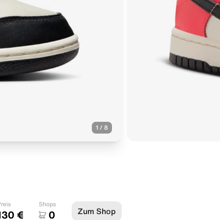
1
/
8
reis
Shops
Zum Shop
130 €
0