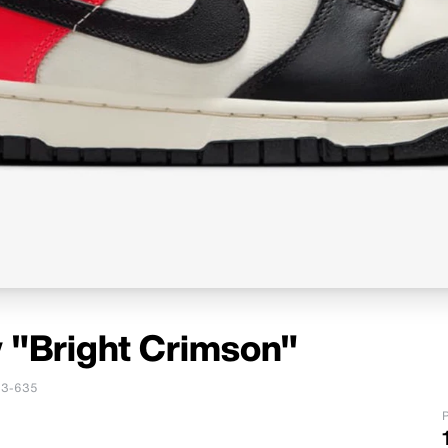
 "Bright Crimson"
3-635
P