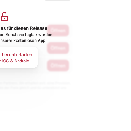
les für diesen Release
Öffnen
esen Schuh verfügbar werden
 unserer
kostenlosen App
Öffnen
 herunterladen
r iOS & Android
Öffnen
 Partnern. Wir erhalten evtl. eine Provision,
bt der Preis gleich und du unterstützt uns