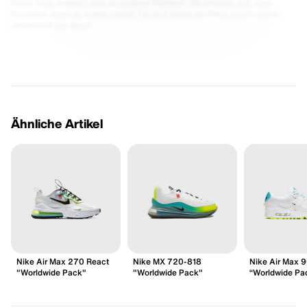
Diese Seite enthält Links zu unseren Partnern. Wir erhalten evtl. eine
Provision, wenn du etwas kaufst. Für dich bleibt der Preis gleich und du
unterstützt uns damit.
Ähnliche Artikel
Nike Air Max 270 React
Nike MX 720-818
Nike Air Max 
"Worldwide Pack"
"Worldwide Pack"
“Worldwide Pa