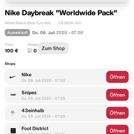
Nike Daybreak "Worldwide Pack"
White/Black-Blue Fury-Volt
CK2606-100
Ausverkauft
Do. 09. Juli
2020 – 07:00
Preis
Shops
Zum Shop
100 €
0
Shops
Nike
Öffnen
Do. 09. Juli 2020 – 07:00
Snipes
Öffnen
Do. 09. Juli 2020 – 07:00
43einhalb
Öffnen
Do. 09. Juli 2020 – 07:00
Foot District
Öffnen