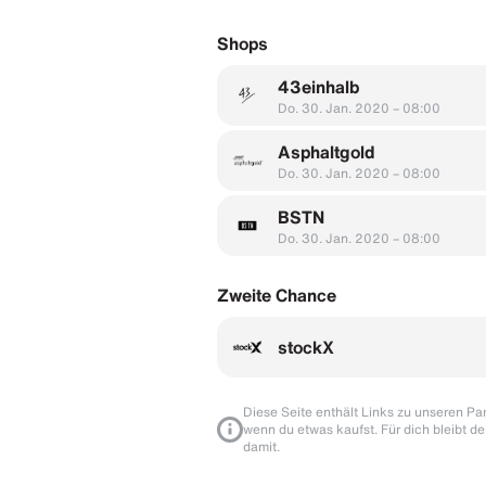
Shops
43einhalb
Do. 30. Jan. 2020 – 08:00
Asphaltgold
Do. 30. Jan. 2020 – 08:00
BSTN
Do. 30. Jan. 2020 – 08:00
Zweite Chance
stockX
Diese Seite enthält Links zu unseren Part
wenn du etwas kaufst. Für dich bleibt de
damit.