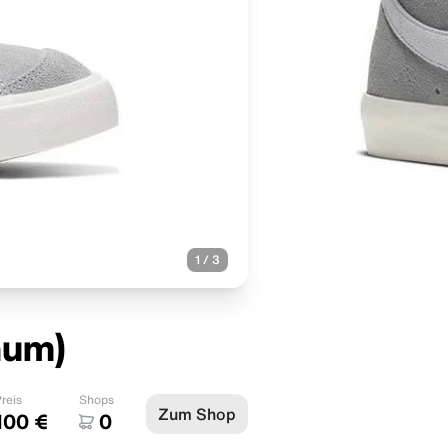
1
/
3
num)
reis
Shops
Zum Shop
100 €
0