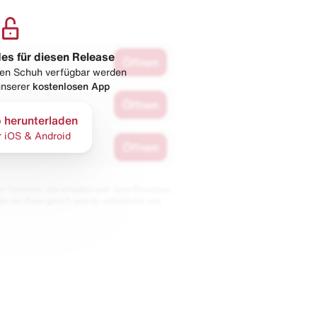
les für diesen Release
Öffnen
esen Schuh verfügbar werden
 unserer
kostenlosen App
Öffnen
 herunterladen
r iOS & Android
Öffnen
 Partnern. Wir erhalten evtl. eine Provision,
bt der Preis gleich und du unterstützt uns