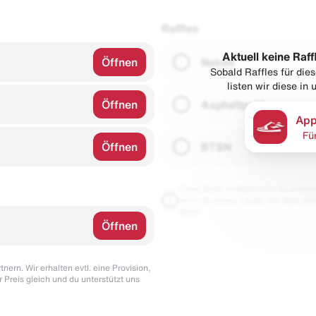
Raffles
Aktuell keine Raff
Öffnen
Naked
Sobald Raffles für di
listen wir diese in
Öffnen
Asphaltgold
App
Fü
Öffnen
BTSN
Diese Seite enthält Links zu unseren
wenn du etwas kaufst. Für dich blei
damit.
Öffnen
nern. Wir erhalten evtl. eine Provision,
r Preis gleich und du unterstützt uns