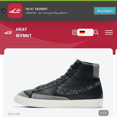
HEAT MVMNT
×
Anzeigen
×
Switch to the English version?
Switch
GRATIS - Im Google Play Store
HEAT
MVMNT
1
/
3
Bild: SBD