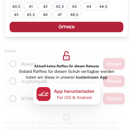
40,5
41
42
42,5
43
44
44,5
45
45,5
46
47
48,5
ÖFFNEN
Raffles
Naked
Öffnen
Aktuell keine Raffles für diesen Release
Sobald Raffles für diesen Schuh verfügbar werden
listen wir diese in unserer
kostenlosen App
Asphaltgold
Öffnen
App herunterladen
Für iOS & Android
BTSN
Öffnen
Diese Seite enthält Links zu unseren Partnern. Wir erhalten evtl. eine
Provision, wenn du etwas kaufst. Für dich bleibt der Preis gleich und du