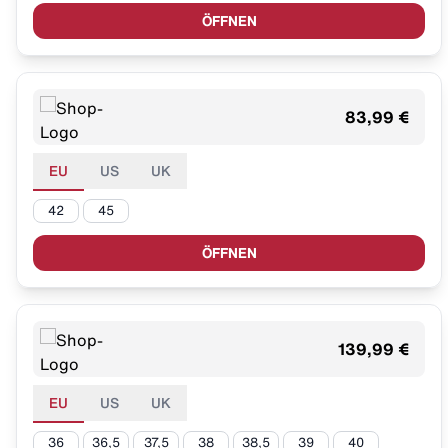
ÖFFNEN
83,99 €
EU
US
UK
42
45
ÖFFNEN
139,99 €
EU
US
UK
36
36,5
37,5
38
38,5
39
40