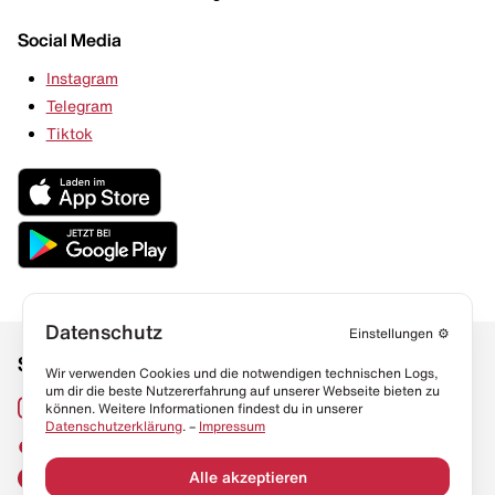
Social Media
Instagram
Telegram
Tiktok
Datenschutz
Einstellungen
⚙️
Social Media
Links
Wir verwenden Cookies und die notwendigen technischen Logs,
um dir die beste Nutzererfahrung auf unserer Webseite bieten zu
Sneaker Lexikon
Instagram
können. Weitere Informationen findest du in unserer
Datenschutzerklärung
. –
Impressum
Resell Guide
TikTok
FAQ
Alle akzeptieren
Facebook