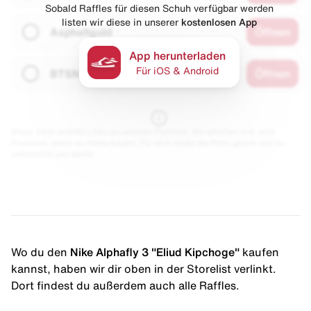
Sobald Raffles für diesen Schuh verfügbar werden
listen wir diese in unserer
kostenlosen App
Asphaltgold
Öffnen
App herunterladen
Für iOS & Android
BTSN
Öffnen
Diese Seite enthält Links zu unseren Partnern. Wir erhalten evtl. eine
Provision, wenn du etwas kaufst. Für dich bleibt der Preis gleich und du
unterstützt uns damit.
Wo du den
Nike Alphafly 3 "Eliud Kipchoge"
kaufen
kannst, haben wir dir oben in der Storelist verlinkt.
Dort findest du außerdem auch alle Raffles.