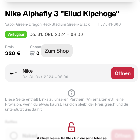
Nike Alphafly 3 "Eliud Kipchoge"
Vapor Green/Dragon Red/Stadium Green/Black
HJ7041-300
Verfügbar
Do. 31. Okt.
2024 – 08:00
Preis
Shops
Zum Shop
320 €
0
Nike
Öffnen
Do. 31. Okt. 2024 – 08:00
Diese Seite enthält Links zu unseren Partnern. Wir erhalten evtl. eine
Provision, wenn du etwas kaufst. Für dich bleibt der Preis gleich und du
unterstützt uns damit.
Raffles
Naked
Öffnen
Aktuell keine Raffles für diesen Release