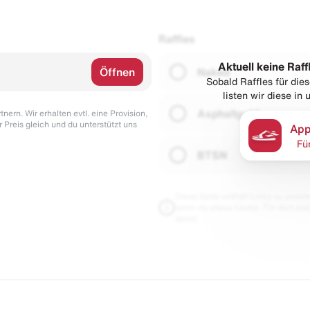
Raffles
Aktuell keine Raff
Öffnen
Naked
Sobald Raffles für di
listen wir diese in
Asphaltgold
nern. Wir erhalten evtl. eine Provision,
r Preis gleich und du unterstützt uns
App
Fü
BTSN
Diese Seite enthält Links zu unseren
wenn du etwas kaufst. Für dich blei
damit.