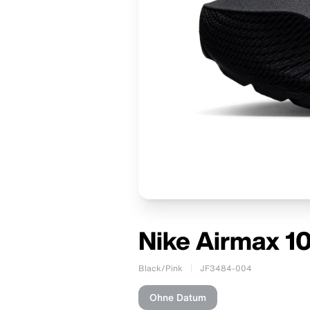
Nike Airmax 10
Black/Pink
JF3484-004
Ohne Datum