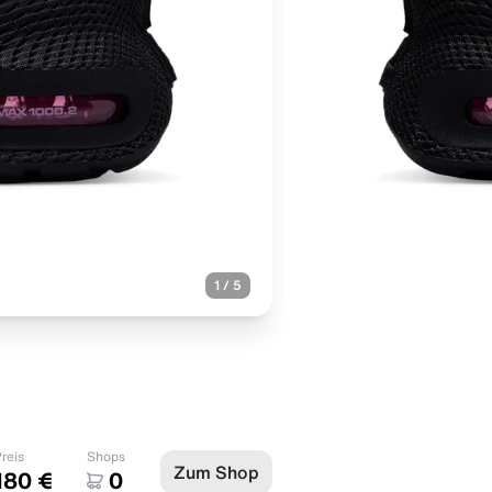
1
/
5
reis
Shops
Zum Shop
180 €
0