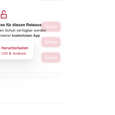
les für diesen Release
Öffnen
esen Schuh verfügbar werden
 unserer
kostenlosen App
Öffnen
 herunterladen
r iOS & Android
Öffnen
 Partnern. Wir erhalten evtl. eine Provision,
bt der Preis gleich und du unterstützt uns