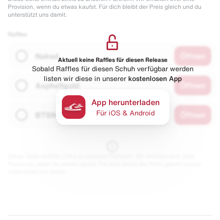
Provision, wenn du etwas kaufst. Für dich bleibt der Preis gleich und du
unterstützt uns damit.
Raffles
Naked
Öffnen
Aktuell keine Raffles für diesen Release
Sobald Raffles für diesen Schuh verfügbar werden
listen wir diese in unserer
kostenlosen App
Asphaltgold
Öffnen
App herunterladen
Für iOS & Android
BTSN
Öffnen
Diese Seite enthält Links zu unseren Partnern. Wir erhalten evtl. eine
Provision, wenn du etwas kaufst. Für dich bleibt der Preis gleich und du
unterstützt uns damit.