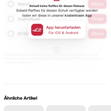
Naked
Öffnen
Aktuell keine Raffles für diesen Release
Sobald Raffles für diesen Schuh verfügbar werden
listen wir diese in unserer
kostenlosen App
Asphaltgold
Öffnen
App herunterladen
Für iOS & Android
BTSN
Öffnen
Diese Seite enthält Links zu unseren Partnern. Wir erhalten evtl. eine
Provision, wenn du etwas kaufst. Für dich bleibt der Preis gleich und du
unterstützt uns damit.
Ähnliche Artikel