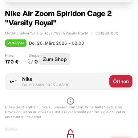
Nike Air Zoom Spiridon Cage 2
"Varsity Royal"
Metallic Silver/Varsity Royal/Weiß/Varsity Royal
CJ1288-002
Verfügbar
Do. 20. März
2025 – 08:00
Preis
Shops
Zum Shop
170 €
0
Nike
Öffnen
Do. 20. März 2025 – 08:00
Diese Seite enthält Links zu unseren Partnern. Wir erhalten evtl. eine
Provision, wenn du etwas kaufst. Für dich bleibt der Preis gleich und du
unterstützt uns damit.
Raffles