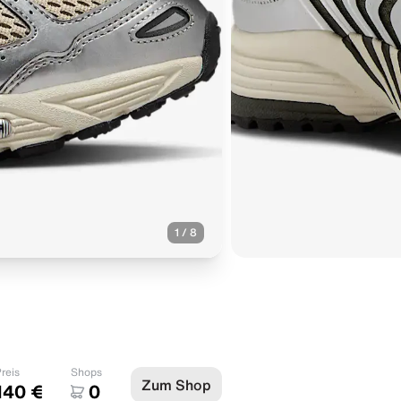
1
/
8
reis
Shops
Zum Shop
140 €
0