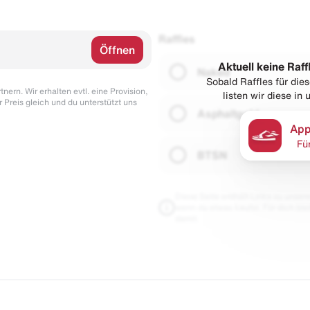
Raffles
Öffnen
Aktuell keine Raff
Naked
Sobald Raffles für di
nern. Wir erhalten evtl. eine Provision,
listen wir diese in
r Preis gleich und du unterstützt uns
Asphaltgold
App
Fü
BTSN
Diese Seite enthält Links zu unseren
wenn du etwas kaufst. Für dich blei
damit.