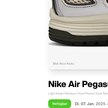
Bild: Nice Kicks
Nike Air Pegas
Light Khaki/Medium Olive/Photon Dust/Metal
Di. 07. Jan.
2025 –
Verfügbar