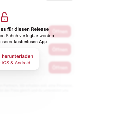
les für diesen Release
Öffnen
esen Schuh verfügbar werden
 unserer
kostenlosen App
Öffnen
 herunterladen
r iOS & Android
Öffnen
 Partnern. Wir erhalten evtl. eine Provision,
bt der Preis gleich und du unterstützt uns