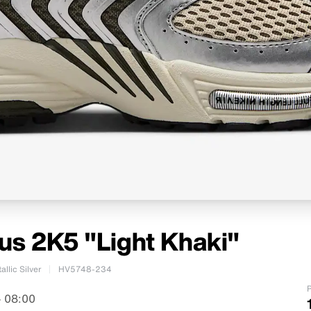
us 2K5 "Light Khaki"
lic Silver
HV5748-234
P
 08:00