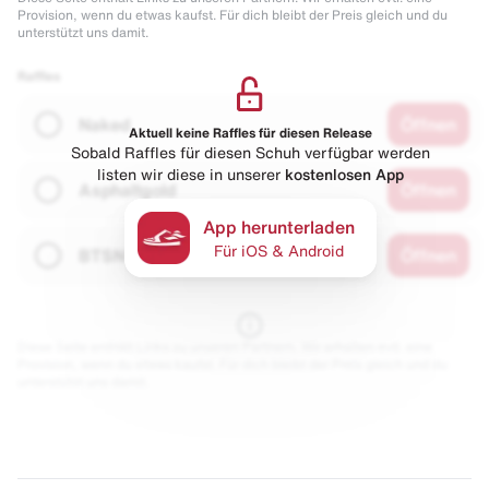
Provision, wenn du etwas kaufst. Für dich bleibt der Preis gleich und du
unterstützt uns damit.
Raffles
Naked
Öffnen
Aktuell keine Raffles für diesen Release
Sobald Raffles für diesen Schuh verfügbar werden
listen wir diese in unserer
kostenlosen App
Asphaltgold
Öffnen
App herunterladen
Für iOS & Android
BTSN
Öffnen
Diese Seite enthält Links zu unseren Partnern. Wir erhalten evtl. eine
Provision, wenn du etwas kaufst. Für dich bleibt der Preis gleich und du
unterstützt uns damit.