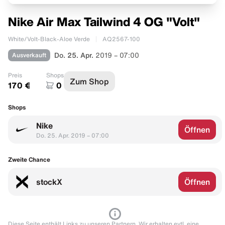
Nike Air Max Tailwind 4 OG "Volt"
White/Volt-Black-Aloe Verde
AQ2567-100
Ausverkauft
Do. 25. Apr.
2019 – 07:00
Preis
Shops
Zum Shop
170 €
0
Shops
Nike
Öffnen
Do. 25. Apr. 2019 – 07:00
Zweite Chance
stockX
Öffnen
Diese Seite enthält Links zu unseren Partnern. Wir erhalten evtl. eine