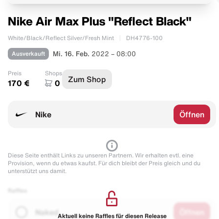
Nike Air Max Plus "Reflect Black"
White/Black/Reflect Silver/Fresh Mint
DH4776-100
Ausverkauft
Mi. 16. Feb.
2022 – 08:00
Preis
Shops
Zum Shop
170 €
0
Nike
Öffnen
Diese Seite enthält Links zu unseren Partnern. Wir erhalten evtl. eine
Provision, wenn du etwas kaufst. Für dich bleibt der Preis gleich und du
unterstützt uns damit.
Raffles
Naked
Öffnen
Aktuell keine Raffles für diesen Release