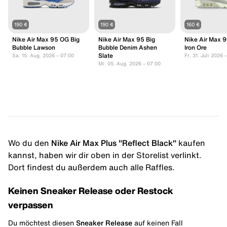
190 €
190 €
160 €
Nike Air Max 95 OG Big
Nike Air Max 95 Big
Nike Air Max 9
Bubble Lawson
Bubble Denim Ashen
Iron Ore
Slate
Sa. 15. Aug. 2026 – 07:00
Fr. 31. Juli 2026 
Mi. 05. Aug. 2026 – 07:00
Wo du den
Nike Air Max Plus "Reflect Black"
kaufen
kannst, haben wir dir oben in der Storelist verlinkt.
Dort findest du außerdem auch alle Raffles.
Keinen Sneaker Release oder Restock
verpassen
Du möchtest diesen
Sneaker Release
auf keinen Fall