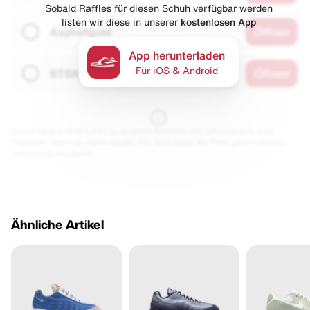
Sobald Raffles für diesen Schuh verfügbar werden
listen wir diese in unserer
kostenlosen App
Asphaltgold
Öffnen
App herunterladen
Für iOS & Android
BTSN
Öffnen
Diese Seite enthält Links zu unseren Partnern. Wir erhalten evtl. eine
Provision, wenn du etwas kaufst. Für dich bleibt der Preis gleich und du
unterstützt uns damit.
Ähnliche Artikel