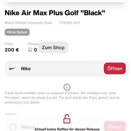
Nike Air Max Plus Golf "Black"
Black/White/University Gold
FZ4150-001
Ohne Datum
Preis
Shops
Zum Shop
200 €
0
Nike
Öffnen
Diese Seite enthält Links zu unseren Partnern. Wir erhalten evtl. eine
Provision, wenn du etwas kaufst. Für dich bleibt der Preis gleich und du
unterstützt uns damit.
Raffles
Naked
Öffnen
Aktuell keine Raffles für diesen Release