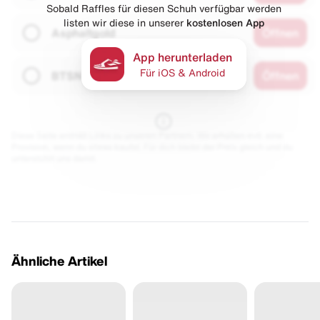
Sobald Raffles für diesen Schuh verfügbar werden
listen wir diese in unserer
kostenlosen App
Asphaltgold
Öffnen
App herunterladen
Für iOS & Android
BTSN
Öffnen
Diese Seite enthält Links zu unseren Partnern. Wir erhalten evtl. eine
Provision, wenn du etwas kaufst. Für dich bleibt der Preis gleich und du
unterstützt uns damit.
Ähnliche Artikel