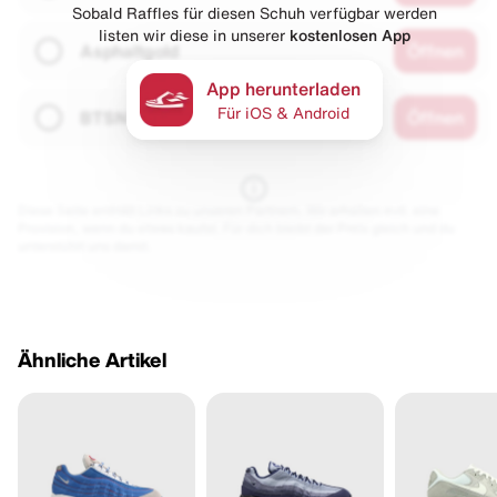
Sobald Raffles für diesen Schuh verfügbar werden
listen wir diese in unserer
kostenlosen App
Asphaltgold
Öffnen
App herunterladen
Für iOS & Android
BTSN
Öffnen
Diese Seite enthält Links zu unseren Partnern. Wir erhalten evtl. eine
Provision, wenn du etwas kaufst. Für dich bleibt der Preis gleich und du
unterstützt uns damit.
Ähnliche Artikel