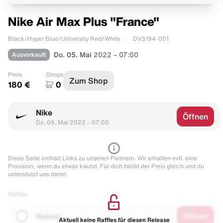
Nike Air Max Plus "France"
Black/Hyper Blue/University Red/White
DV3194-001
Ausverkauft
Do. 05. Mai
2022 – 07:00
Preis
Shops
Zum Shop
180 €
0
Nike
Öffnen
Do. 05. Mai 2022 – 07:00
Diese Seite enthält Links zu unseren Partnern. Wir erhalten evtl. eine
Provision, wenn du etwas kaufst. Für dich bleibt der Preis gleich und du
unterstützt uns damit.
Raffles
Naked
Öffnen
Aktuell keine Raffles für diesen Release