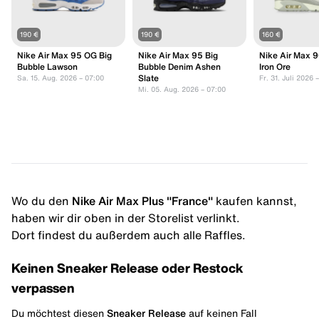
190 €
190 €
160 €
Nike Air Max 95 OG Big
Nike Air Max 95 Big
Nike Air Max 9
Bubble Lawson
Bubble Denim Ashen
Iron Ore
Slate
Sa. 15. Aug. 2026 – 07:00
Fr. 31. Juli 2026 
Mi. 05. Aug. 2026 – 07:00
Wo du den
Nike Air Max Plus "France"
kaufen kannst,
haben wir dir oben in der Storelist verlinkt.
Dort findest du außerdem auch alle Raffles.
Keinen Sneaker Release oder Restock
verpassen
Du möchtest diesen
Sneaker Release
auf keinen Fall