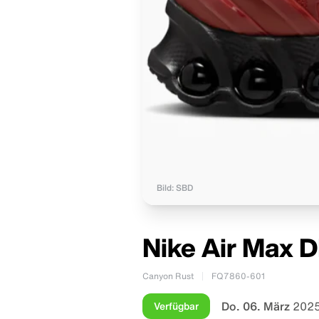
Bild: SBD
Nike Air Max 
Canyon Rust
FQ7860-601
Do. 06. März
2025
Verfügbar