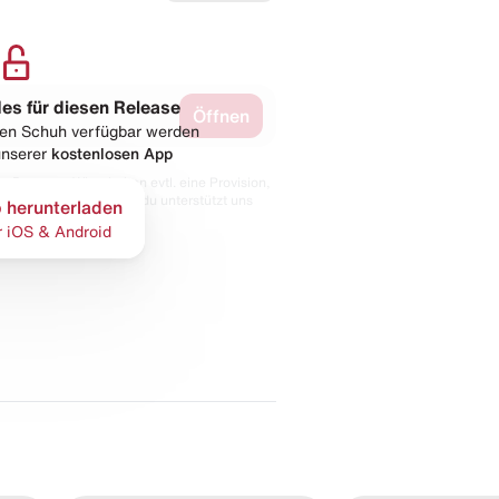
les für diesen Release
Öffnen
esen Schuh verfügbar werden
 unserer
kostenlosen App
 Partnern. Wir erhalten evtl. eine Provision,
bt der Preis gleich und du unterstützt uns
 herunterladen
r iOS & Android