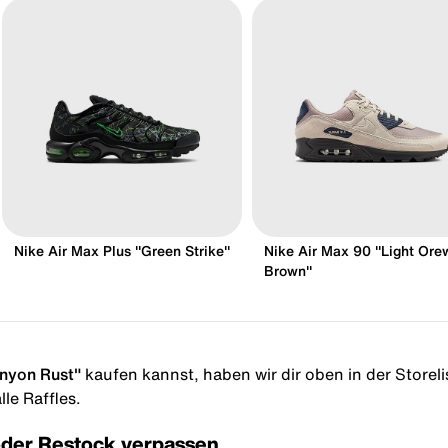
Nike Air Max Plus "Green Strike"
Nike Air Max 90 "Light Or
Brown"
nyon Rust"
kaufen kannst, haben wir dir oben in der Storelis
le Raffles.
oder Restock verpassen