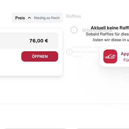
Raffles
Preis
Niedrig zu Hoch
Aktuell keine Raff
Urbanstaroma
Sobald Raffles für di
listen wir diese in
76,00 €
Diese Seite enthält Links zu unseren
wenn du etwas kaufst. Für dich blei
App
ÖFFNEN
damit.
Fü