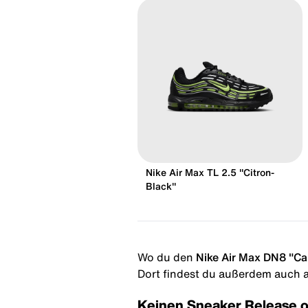
Nike Air Max TL 2.5 "Citron-
Black"
Wo du den
Nike Air Max DN8 "Ca
Dort findest du außerdem auch al
Keinen Sneaker Release 