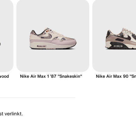
ewood
Nike Air Max 1 ’87 "Snakeskin"
Nike Air Max 90 "S
t verlinkt.