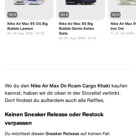
190 €
190 €
160 €
Nike Air Max 95 OG Big
Nike Air Max 95 Big
Nike Air Max 9
Bubble Lawson
Bubble Denim Ashen
Iron Ore
Slate
Sa. 15. Aug. 2026 – 07:00
Fr. 31. Juli 2026 
Mi. 05. Aug. 2026 – 07:00
Wo du den
Nike Air Max Dn Roam Cargo Khaki
kaufen
kannst, haben wir dir oben in der Storelist verlinkt.
Dort findest du außerdem auch alle Raffles.
Keinen Sneaker Release oder Restock
verpassen
Du möchtest diesen
Sneaker Release
auf keinen Fall