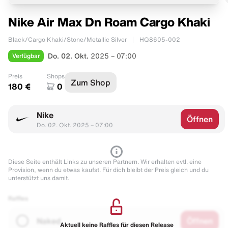
Nike Air Max Dn Roam Cargo Khaki
Black/Cargo Khaki/Stone/Metallic Silver
HQ8605-002
Verfügbar
Do. 02. Okt.
2025 – 07:00
Preis
Shops
Zum Shop
180 €
0
Nike
Öffnen
Do. 02. Okt. 2025 – 07:00
Diese Seite enthält Links zu unseren Partnern. Wir erhalten evtl. eine
Provision, wenn du etwas kaufst. Für dich bleibt der Preis gleich und du
unterstützt uns damit.
Raffles
Naked
Öffnen
Aktuell keine Raffles für diesen Release