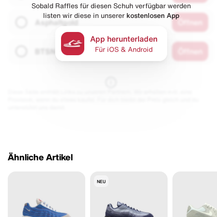
Sobald Raffles für diesen Schuh verfügbar werden
listen wir diese in unserer
kostenlosen App
Asphaltgold
Öffnen
App herunterladen
Für iOS & Android
BTSN
Öffnen
Diese Seite enthält Links zu unseren Partnern. Wir erhalten evtl. eine
Provision, wenn du etwas kaufst. Für dich bleibt der Preis gleich und du
unterstützt uns damit.
Ähnliche Artikel
NEU